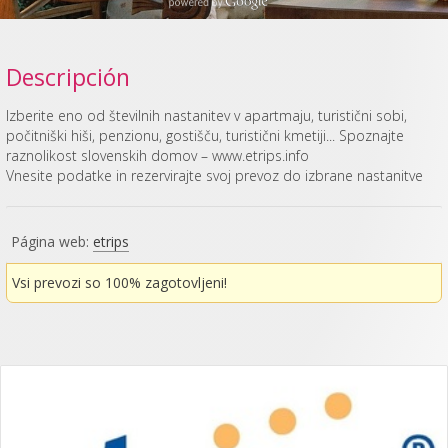
Descripción
Izberite eno od številnih nastanitev v apartmaju, turistični sobi,
počitniški hiši, penzionu, gostišču, turistični kmetiji... Spoznajte
raznolikost slovenskih domov – www.etrips.info
Vnesite podatke in rezervirajte svoj prevoz do izbrane nastanitve
Página web:
etrips
Vsi prevozi so 100% zagotovljeni!