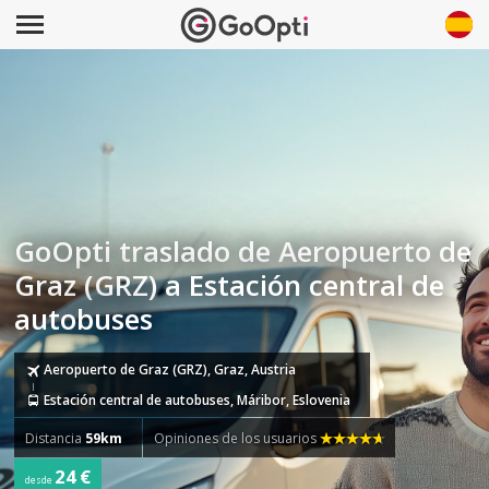
GoOpti traslado de Aeropuerto de
Graz (GRZ) a Estación central de
autobuses
Aeropuerto de Graz (GRZ), Graz, Austria
Estación central de autobuses, Máribor, Eslovenia
Distancia
59km
Opiniones de los usuarios
24 €
desde