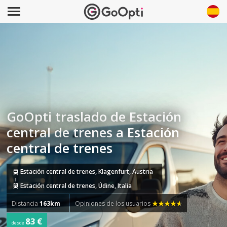
GoOpti traslado de Estación
central de trenes a Estación
central de trenes
Estación central de trenes, Klagenfurt, Austria
Estación central de trenes, Údine, Italia
Distancia
163km
Opiniones de los usuarios
83 €
desde