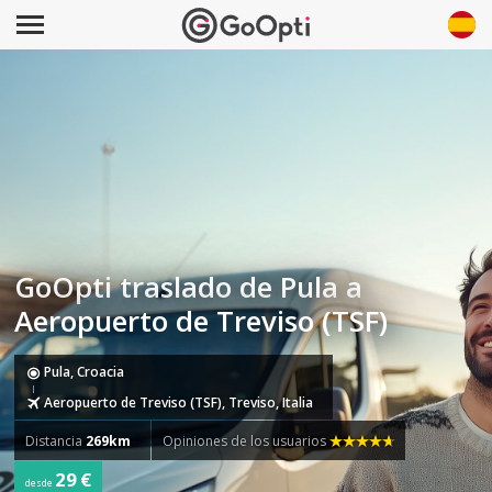
GoOpti traslado de Pula a
Aeropuerto de Treviso (TSF)
Pula, Croacia
Aeropuerto de Treviso (TSF), Treviso, Italia
Distancia
269km
Opiniones de los usuarios
29 €
desde