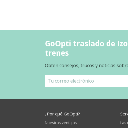
GoOpti traslado de Izo
trenes
Obtén consejos, trucos y noticias sobr
¿Por qué GoOpti?
Ser
Nuestras ventajas
Las 