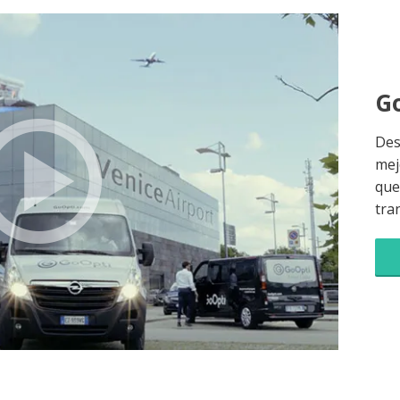
Go
Des
mej
que 
tra