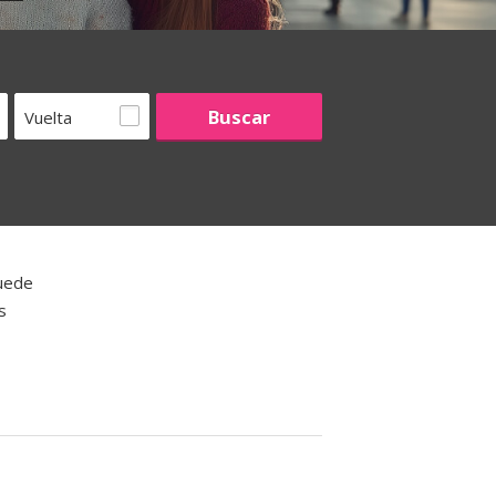
Vuelta
puede
s