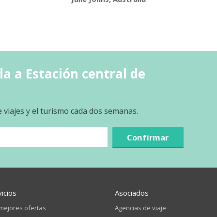
la a Estación central de
e viajes y el turismo cada dos semanas.
Confirmar
vicios
Asociados
mejores ofertas
Agencias de viaje