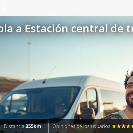
ola a Estación central de 
Distancia
355km
Opiniones de los usuarios