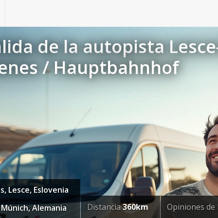
lida de la autopista Lesc
trenes / Hauptbahnhof
s, Lesce, Eslovenia
Distancia
360km
Opiniones de 
 Múnich, Alemania