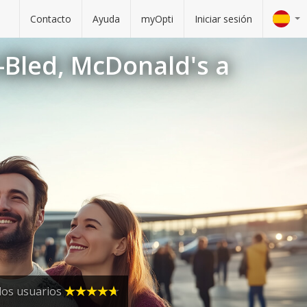
Contacto
Ayuda
myOpti
Iniciar sesión
e-Bled, McDonald's a
los usuarios