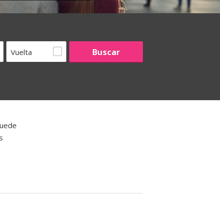
Vuelta
puede
s