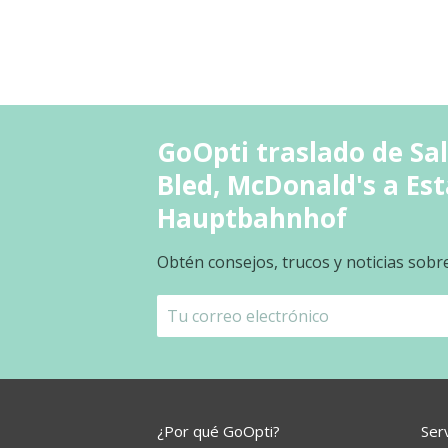
GoOpti traslado de Sal
Bled, McDonald's a Est
Hauptbahnhof
Obtén consejos, trucos y noticias sobr
¿Por qué GoOpti?
Ser