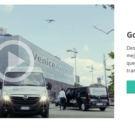
Go
Des
mej
que 
tra