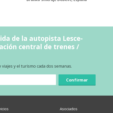
ida de la autopista Lesce-
ación central de trenes /
e viajes y el turismo cada dos semanas.
Confirmar
vicios
Asociados