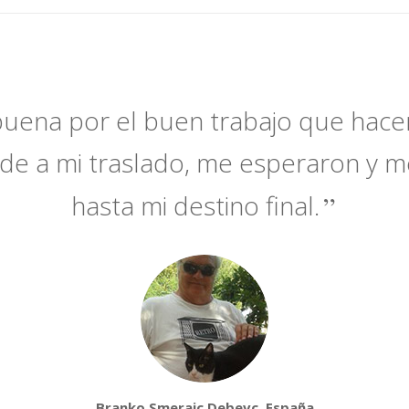
uena por el buen trabajo que hac
rde a mi traslado, me esperaron y m
hasta mi destino final.
Branko Smerajc Debevc, España