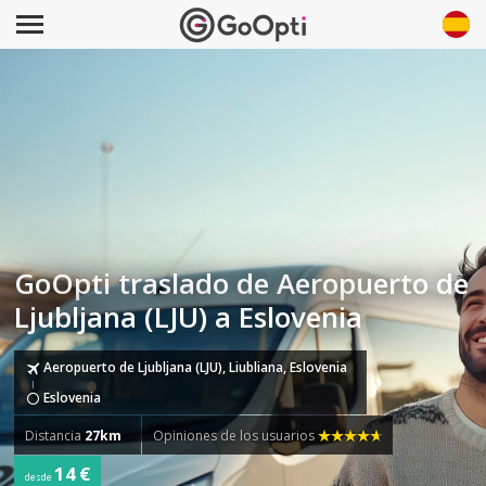
GoOpti traslado de Aeropuerto de
Ljubljana (LJU) a Eslovenia
Aeropuerto de Ljubljana (LJU), Liubliana, Eslovenia
Eslovenia
Distancia
27km
Opiniones de los usuarios
14 €
desde