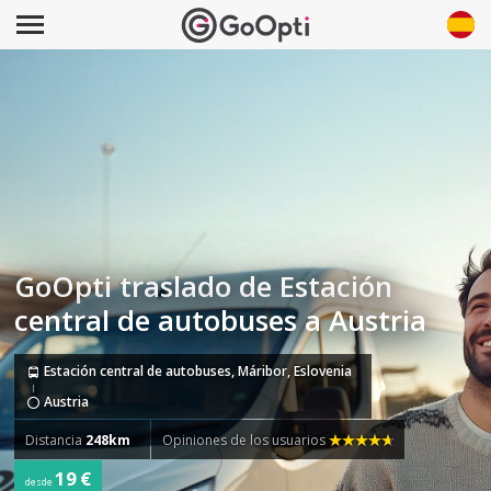
GoOpti traslado de Estación
central de autobuses a Austria
Estación central de autobuses, Máribor, Eslovenia
Austria
Distancia
248km
Opiniones de los usuarios
19 €
desde