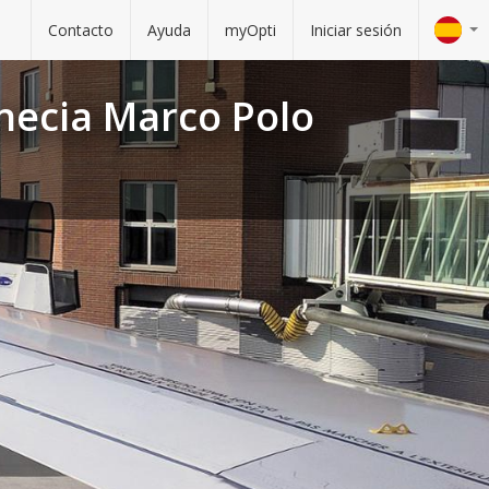
Contacto
Ayuda
myOpti
Iniciar sesión
necia Marco Polo