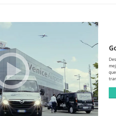
Go
Des
mej
que 
tra