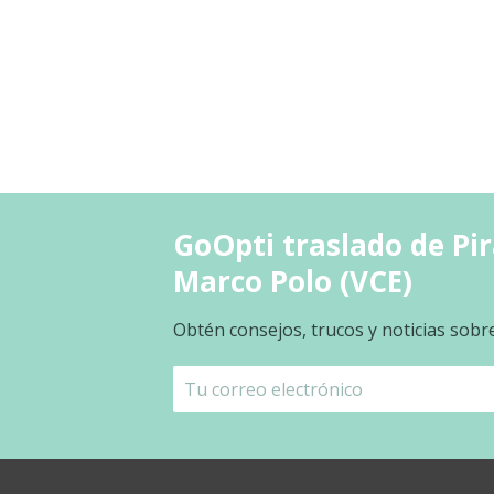
GoOpti traslado de Pi
Marco Polo (VCE)
Obtén consejos, trucos y noticias sobr