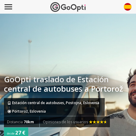
GoOpti traslado de Estación
central de autobuses a Portorož
Estación central de autobuses, Postojna, Eslovenia
Portorož, Eslovenia
Distancia
70km
Opiniones de los usuarios
27 €
desde