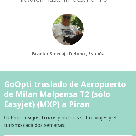
Branko Smerajc Debevc, España
GoOpti traslado de Aeropuerto
de Milan Malpensa T2 (sólo
Easyjet) (MXP) a Piran
Obtén consejos, trucos y noticias sobre viajes y el
turismo cada dos semanas.