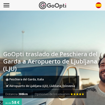
GoOpti traslado de Peschiera del
Garda a Aeropuerto de Ljubljana
(LJU)
Peschiera del Garda, Italia
Aeropuerto de Ljubljana (LJU), Liubliana, Eslovenia
Distancia
388km
Opiniones de los usuarios
58 €
desde