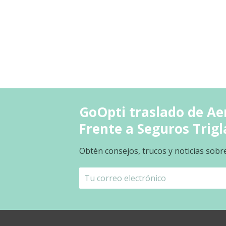
GoOpti traslado de Aer
Frente a Seguros Trigl
Obtén consejos, trucos y noticias sobr