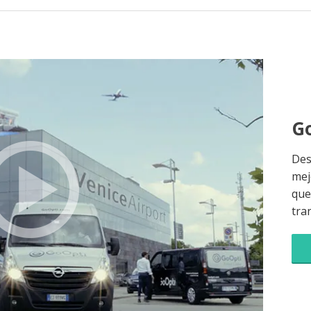
Go
Des
mej
que 
tra