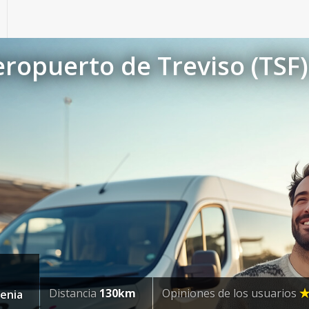
ropuerto de Treviso (TSF)
Distancia
130km
Opiniones de los usuarios
venia