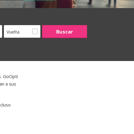
Vuelta
s. GoOpti
an a sus
ncluso