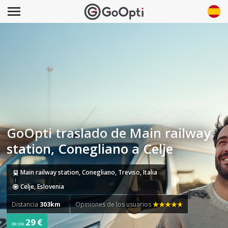
GoOpti traslado de Main railway
station, Conegliano a Celje
Main railway station, Conegliano, Treviso, Italia
Celje, Eslovenia
Distancia
303km
Opiniones de los usuarios
29 €
desde