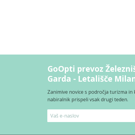
GoOpti prevoz Železni
Garda - Letališče Mila
Zanimive novice s področja turizma in 
nabiralnik prispeli vsak drugi teden.