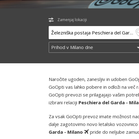
Zamenjaj lokaciji
Naročite ugoden, zanesljiv in udoben GoOp
GoOpti vas lahko pobere in odloži na več r
GoOpti prevozi se prilagajajo vašim potreb
izbrani relaciji
Peschiera del Garda - Mil
Za vsak GoOpti prevoz imate možnost nad
dalje zagotovimo novo letalsko vozovnico 
Garda - Milano
pride do neljube zamude