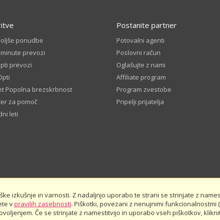
ritve
Postanite partner
boljše ponudbe
Potovalni agenti
 minute prevozi
Poslovni račun
ti prevozi
Oglašujte z nami
Opti
Affiliate program
t Popolna brezskrbnost
Program zvestobe
ter za pomoč
Pripelji prijatelja
ni leti
e izkušnje in varnosti. Z nadaljnjo uporabo te strani se strinjate z namest
ete v
Splošni pogoji
pravilih zasebnosti
Pravila zasebnosti
. Piškotki, povezani z nenujnimi funkcionalnostmi (
Javna finančna sredstva
Oceni 
oljenjem. Če se strinjate z namestitvijo in uporabo vseh piškotkov, kliknit
Rezerviraj vnaprej - pravila in pogoji