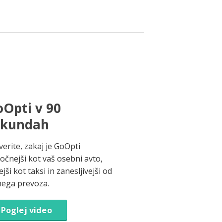
Opti v 90
ekundah
verite, zakaj je GoOpti
ročnejši kot vaš osebni avto,
jši kot taksi in zanesljivejši od
nega prevoza.
Poglej video