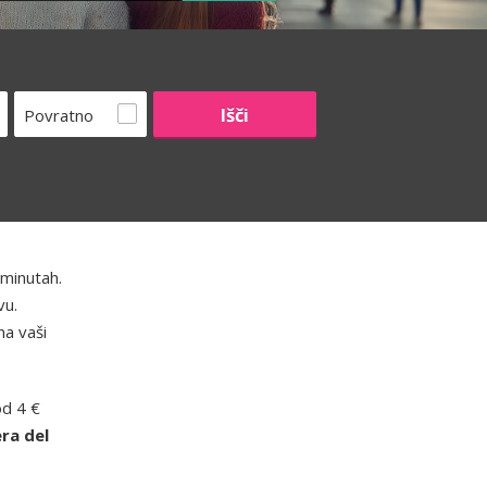
Povratno
 minutah.
vu.
na vaši
od 4 €
ra del