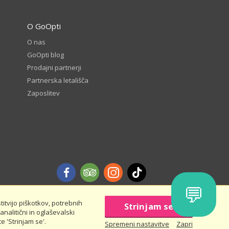
O GoOpti
O nas
GoOpti blog
Prodajni partnerji
Partnerska letališča
Zaposlitev
💬
itvijo piškotkov, potrebnih
Strinjam se
analitični in oglaševalski
nas in prihrani - pravila in pogoji
e 'Strinjam se'.
Spremeni nastavitve
Zapri