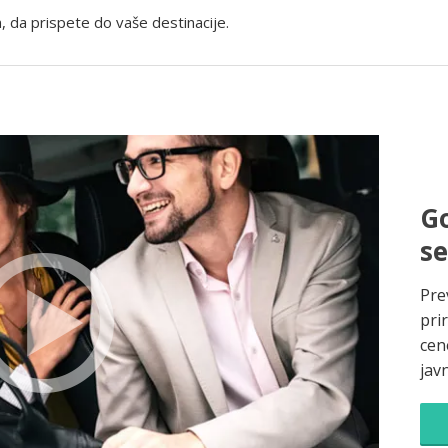
, da prispete do vaše destinacije.
Go
s
Pre
pri
cene
jav