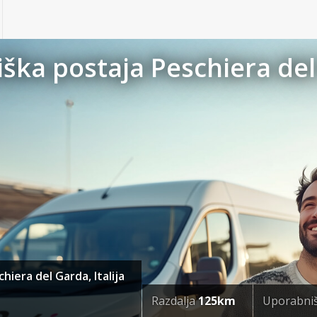
ška postaja Peschiera del 
hiera del Garda, Italija
Razdalja
125km
Uporabni