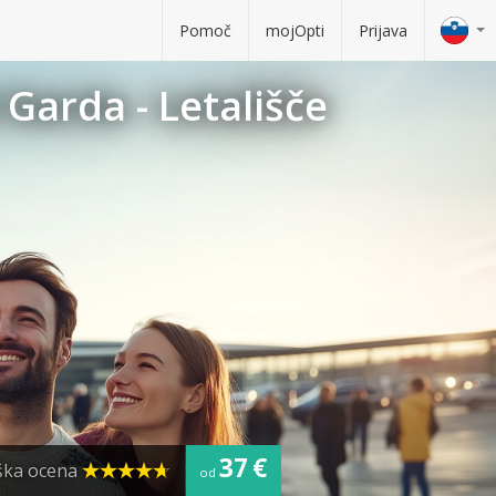
Pomoč
mojOpti
Prijava
Garda - Letališče
37 €
ška ocena
od