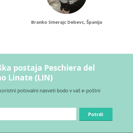
Branko Smerajc Debevc, Španija
ška postaja Peschiera del
no Linate (LIN)
koristni potovalni nasveti bodo v vaš e-poštni
Potrdi