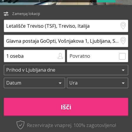
Zamenjaj lokaciji
Povratno
Rezervirajte vnaprej.
100% zagotovljeno!