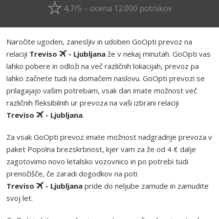
4,7/5 – ocena 12.000 potnikov
Naročite ugoden, zanesljiv in udoben GoOpti prevoz na
relaciji
Treviso
- Ljubljana
že v nekaj minutah. GoOpti vas
lahko pobere in odloži na več različnih lokacijah, prevoz pa
lahko začnete tudi na domačem naslovu. GoOpti prevozi se
prilagajajo vašim potrebam, vsak dan imate možnost več
različnih fleksibilnih ur prevoza na vaši izbrani relaciji
Treviso
- Ljubljana
.
Za vsak GoOpti prevoz imate možnost nadgradnje prevoza v
paket Popolna brezskrbnost, kjer vam za že od 4 € dalje
zagotovimo novo letalsko vozovnico in po potrebi tudi
prenočišče, če zaradi dogodkov na poti
Treviso
- Ljubljana
pride do neljube zamude in zamudite
svoj let.