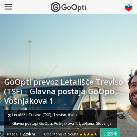
GoOpti prevoz Letališče Treviso
(TSF) - Glavna postaja GoOpti,
Vošnjakova 1
Letališče Treviso (TSF), Treviso, Italija
Glavna postaja GoOpti, Vošnjakova 1, Ljubljana, Slovenija
23 €
Razdalja
229km
Uporabniška ocena
od