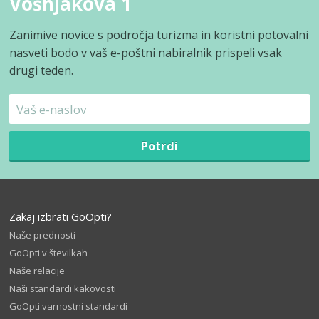
Vošnjakova 1
Zanimive novice s področja turizma in koristni potovalni
nasveti bodo v vaš e-poštni nabiralnik prispeli vsak
drugi teden.
Potrdi
Zakaj izbrati GoOpti?
Naše prednosti
GoOpti v številkah
Naše relacije
Naši standardi kakovosti
GoOpti varnostni standardi