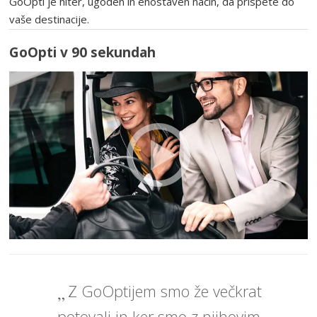
GoOpti je hiter, ugoden in enostaven način, da prispete do
vaše destinacije.
GoOpti v 90 sekundah
Z GoOptijem smo že večkrat
potovali in ker smo z njihovim