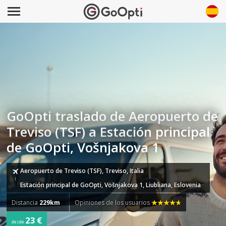
GoOpti traslado de Aeropuerto de
Treviso (TSF) a Estación principal
de GoOpti, Vošnjakova 1
Aeropuerto de Treviso (TSF), Treviso, Italia
Estación principal de GoOpti, Vošnjakova 1, Liubliana, Eslovenia
Distancia
229km
Opiniones de los usuarios
23 €
desde