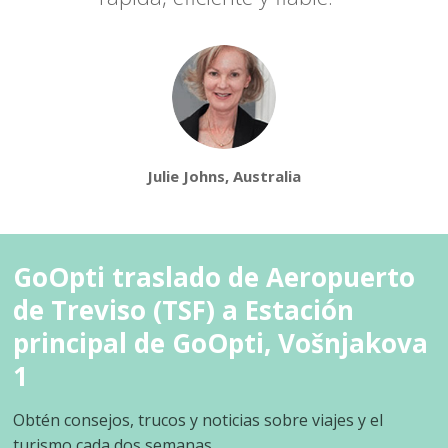
Julie Johns, Australia
GoOpti traslado de Aeropuerto
de Treviso (TSF) a Estación
principal de GoOpti, Vošnjakova
1
Obtén consejos, trucos y noticias sobre viajes y el
turismo cada dos semanas.