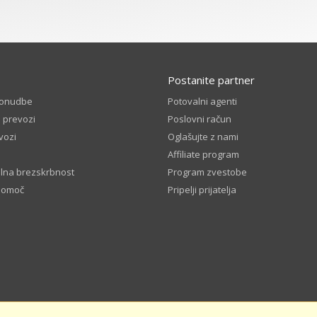
Postanite partner
ponudbe
Potovalni agenti
 prevozi
Poslovni račun
vozi
Oglašujte z nami
Affiliate program
lna brezskrbnost
Program zvestobe
pomoč
Pripelji prijatelja