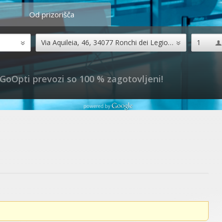
Od prizorišča
 GoOpti prevozi so 100 % zagotovljeni!