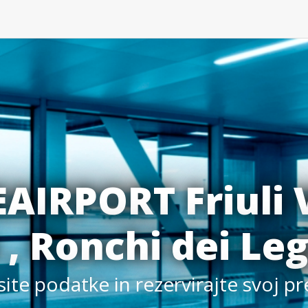
EAIRPORT Friuli 
 , Ronchi dei Le
ite podatke in rezervirajte svoj p