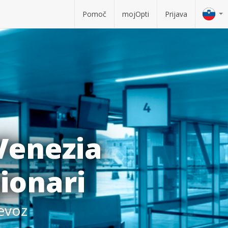
Pomoč
mojOpti
Prijava
Venezia
gionari
revoz