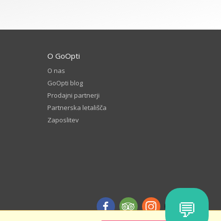
O GoOpti
O nas
GoOpti blog
Prodajni partnerji
Partnerska letališča
Zaposlitev
💬