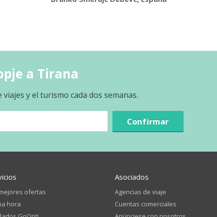
opje a Tirana
e viajes y el turismo cada dos semanas.
Confirmar
vicios
Asociados
mejores ofertas
Agencias de viaje
ma hora
Cuentas comerciales
lados GoOpti
Anúnciese con nosotros