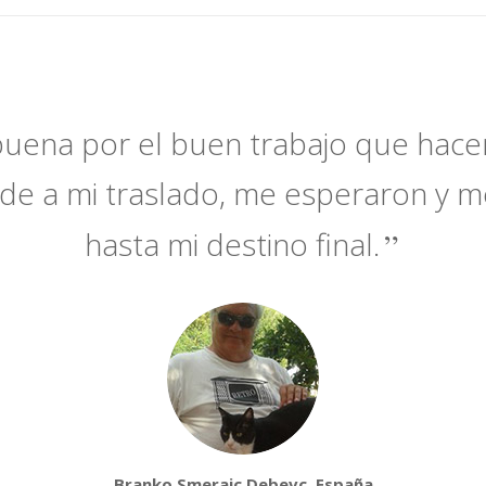
uena por el buen trabajo que hac
rde a mi traslado, me esperaron y m
hasta mi destino final.
Branko Smerajc Debevc, España