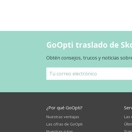
GoOpti traslado de Sk
Obtén consejos, trucos y noticias sobr
¿Por qué GoOpti?
Ser
Nuestras ventajas
Las 
Las cifras de GoOpti
Últi
Nuestras rutas
Tras