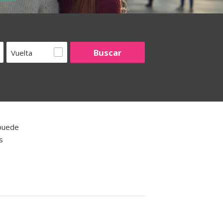
Vuelta
 puede
s