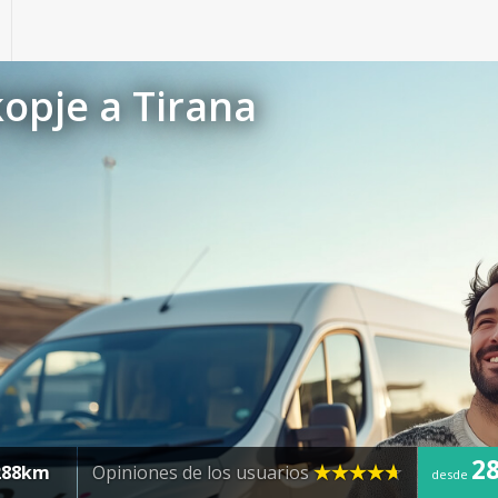
opje a Tirana
28
288km
Opiniones de los usuarios
desde