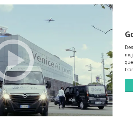
Go
Des
mej
que 
tra